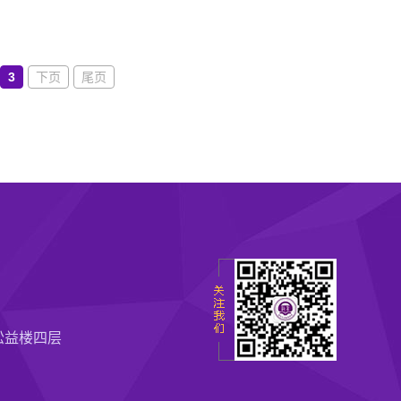
3
下页
尾页
松益楼四层