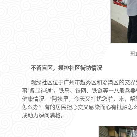
图
不留盲区，摸排社区街坊情况
观绿社区位于广州市越秀区和荔湾区的交界
事“各显神通”，铁马、铁网、铁链等十八般兵
健康情况。“阿姨早，今天又打扰您啦，来，帮
怎么办？有的居民担心交叉感染而心有抵触怎么
成动力瞬间满格。