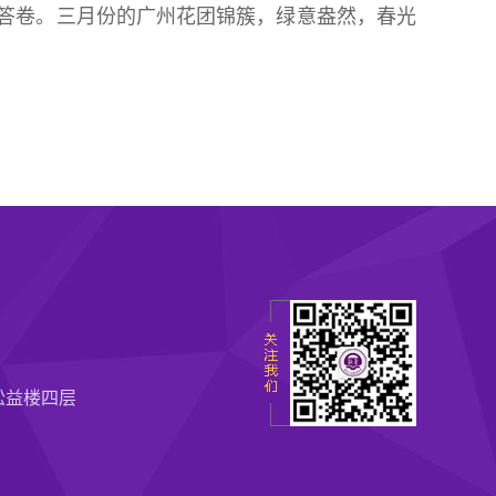
春答卷。三月份的广州花团锦簇，绿意盎然，春光
松益楼四层