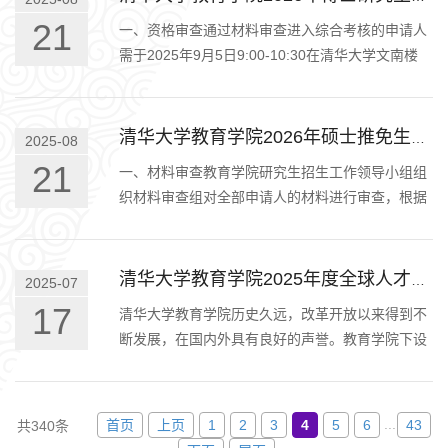
21
一、资格审查通过材料审查进入综合考核的申请人
需于2025年9月5日9:00-10:30在清华大学文南楼
（具体地点后续邮件通知，请考生保持邮件畅通，
收到邮件后第一时间回复）参加…
清华大学教育学院2026年硕士推免生考核及录取办法
2025-08
21
一、材料审查教育学院研究生招生工作领导小组组
织材料审查组对全部申请人的材料进行审查，根据
综合评价结果择优确定参加综合考核名单，通知申
请人参加综合考核。材料审查…
清华大学教育学院2025年度全球人才招聘
2025-07
17
清华大学教育学院历史久远，改革开放以来得到不
断发展，在国内外具有良好的声誉。教育学院下设
高等教育研究所、工程教育研究所、人工智能教育
研究所和基础教育研究所，还…
...
首页
上页
1
2
3
4
5
6
43
共340条